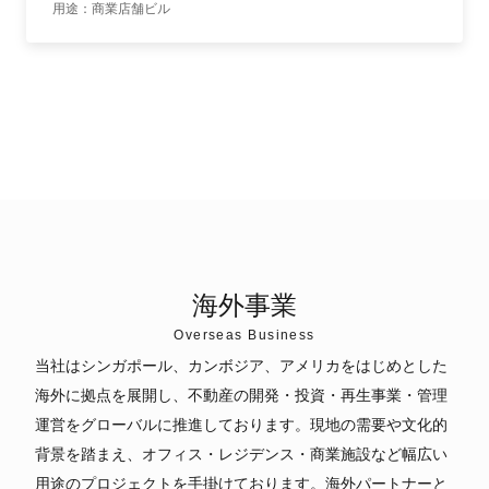
海外に拠点を展開し、不動産の開発・投資・再生事業・管理
運営をグローバルに推進しております。現地の需要や文化的
背景を踏まえ、オフィス・レジデンス・商業施設など幅広い
用途のプロジェクトを手掛けております。海外パートナーと
の協業を通じて、地域社会の発展に寄与してまいります。
SINGAPORE
シンガポール
ますます発展する東南アジアへの投資事業を一層促進するた
め、2023年にシンガポール拠点を開設。今後は不動産事業
に加え、グループ全体のシナジーを創出する新規事業の発
掘・展開を推進してまいります。