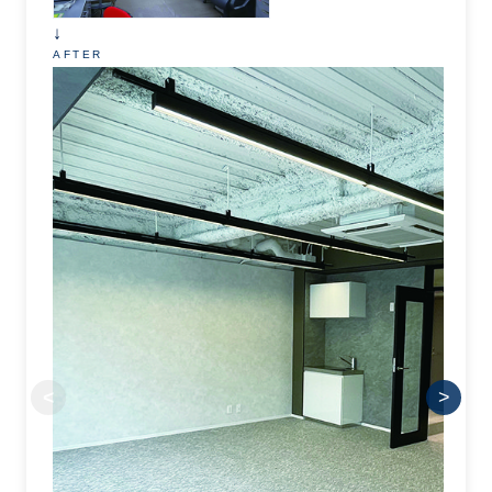
↓
AFTER
<
>