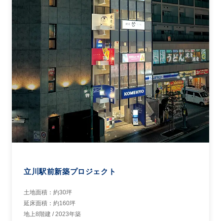
土地面積：約30坪
延床面積：約160坪
地上8階建 / 2023年築
用途：商業店舗ビル
海外事業
Overseas Business
当社はシンガポール、カンボジア、アメリカをはじめとした