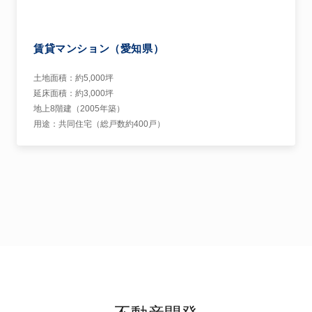
不動産開発
Real Estate Development
不動産の投資・再生事業で培ったノウハウを活かし、オフィ
ス、店舗ビル等の開発を行っております。主に、駅前立地の小
規模な収益不動産や、郊外型の商業施設の開発を手掛けてまい
りました。駅前立地の新築プロジェクトにおいては建物のデザ
インにこだわり、また多様なテナントの誘致により駅前の活性
化に繋げております。
PROJECTS