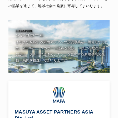
MASUYA ASSET PARTNERS ASIA
Pte. Ltd.
当社は、アジアにおけるグループ統括会社として
2023年にシンガポールに設立されました。現在はカ
ンボジア法人の統括管理を行うとともに、タイ王国バ
ンコクにおける新築コンドミニアム開発事業および不
動産再生事業を推進しています。今後は、東南アジア
全体へ投資対象国を拡大し、グループのアジア拠点と
して新規事業の発掘・展開を一層加速してまいりま
す。
PROJECTS
タイ王国 新築コンドミニアム開発事業
バンコク都所在 ／ 117ユニット ／ 地上8階 ／ 2025年竣